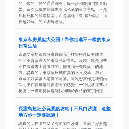
的、酸的、怪的通通都有，每一步都像抽到驚喜彩
蛋。這次我就要帶你走過我私藏的東京景點，不是
那種死板的旅遊指南，而是那種「欸我跟你說！這
裡超好玩」的閨密碎念版。
東京私房景點大公開！帶你走進不一樣的東京
日常生活
這篇文章想跟你分享幾個我心裡覺得超級有味道、
但又不會塞爆人的東京私房景點。沒錯，就是那些
不在旅遊書上會看到的，卻讓我一去就愛上的地
方。講真的，東京這座城市真的不只淺草、澀谷，
還藏了好多讓人驚喜的角落。這次想當作是我們兩
個朋友在咖啡廳隨便聊天的感覺，一邊說著這些小
祕密，一邊期待你也能找到屬於自己的東京回憶。
長灘島超狂必玩景點攻略｜不只白沙灘，這些
地方你一定要踩過！
說真的，長灘島除了有名的白沙灘，還藏了好多超