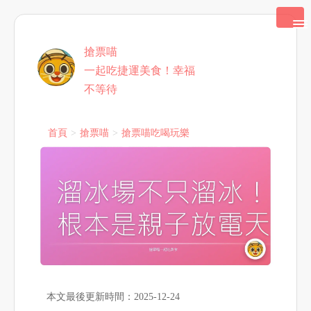
搶票喵
一起吃捷運美食！幸福
不等待
首頁
搶票喵
搶票喵吃喝玩樂
本文最後更新時間：2025-12-24