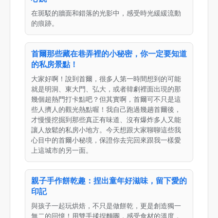
在斑駁的牆面和錯落的光影中，感受時光緩緩流動
的痕跡。
首爾那些藏在巷弄裡的小秘密，你一定要知道
的私房景點！
大家好啊！說到首爾，很多人第一時間想到的可能
就是明洞、東大門、弘大，或者韓劇裡面出現的那
幾個超熱門打卡點吧？但其實啊，首爾可不只是這
些人擠人的觀光熱點喔！我自己跑過幾趟首爾後，
才慢慢挖掘到那些真正有味道、沒有爆炸多人又能
讓人放鬆的私房小地方。今天想跟大家聊聊這些我
心目中的首爾小秘境，保證你去完回來跟我一樣愛
上這城市的另一面。
親子手作餅乾趣：捏出童年好滋味，留下愛的
印記
與孩子一起玩烘焙，不只是做餅乾，更是創造獨一
無二的回憶！用雙手揉捏麵團，感受食材的溫度，