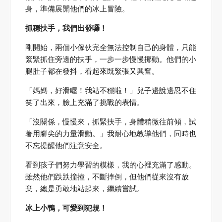
身，準備展開他們的冰上冒險。
抓穩扶手，我們出發囉！
剛開始，兩個小傢伙完全無法控制自己的身體，只能
緊緊抓住旁邊的扶手，一步一步慢慢挪動。他們的小
腿肚子都在發抖，看起來既緊張又興奮。
「媽媽，好滑喔！我站不穩啦！」兒子邊說邊忍不住
笑了出來，臉上充滿了挑戰的表情。
「沒關係，慢慢來，抓緊扶手，身體稍微往前傾，試
著用腳尖的力量滑動。」我耐心地教導他們，同時也
不忘提醒他們注意安全。
看到孩子們努力學習的模樣，我的心裡充滿了感動。
雖然他們跌跌撞撞，不斷摔倒，但他們從來沒有放
棄，總是勇敢地站起來，繼續嘗試。
冰上小鴨，可愛到犯規！