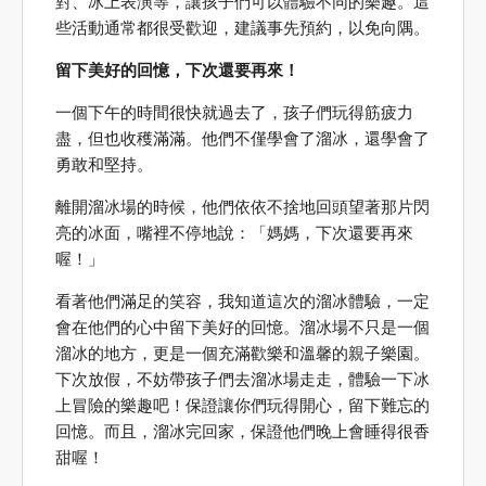
對、冰上表演等，讓孩子們可以體驗不同的樂趣。這
些活動通常都很受歡迎，建議事先預約，以免向隅。
留下美好的回憶，下次還要再來！
一個下午的時間很快就過去了，孩子們玩得筋疲力
盡，但也收穫滿滿。他們不僅學會了溜冰，還學會了
勇敢和堅持。
離開溜冰場的時候，他們依依不捨地回頭望著那片閃
亮的冰面，嘴裡不停地說：「媽媽，下次還要再來
喔！」
看著他們滿足的笑容，我知道這次的溜冰體驗，一定
會在他們的心中留下美好的回憶。溜冰場不只是一個
溜冰的地方，更是一個充滿歡樂和溫馨的親子樂園。
下次放假，不妨帶孩子們去溜冰場走走，體驗一下冰
上冒險的樂趣吧！保證讓你們玩得開心，留下難忘的
回憶。而且，溜冰完回家，保證他們晚上會睡得很香
甜喔！