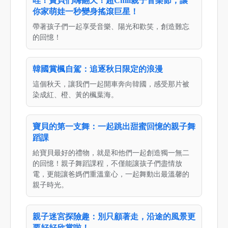
哇！寶貝們嗨翻天！超Chill親子音樂節，讓
你家萌娃一秒變身搖滾巨星！
帶著孩子們一起享受音樂、陽光和歡笑，創造難忘
的回憶！
韓國賞楓自駕：追逐秋日限定的浪漫
這個秋天，讓我們一起開車奔向韓國，感受那片被
染成紅、橙、黃的楓葉海。
寶貝的第一支舞：一起跳出甜蜜回憶的親子舞
蹈課
給寶貝最好的禮物，就是和他們一起創造獨一無二
的回憶！親子舞蹈課程，不僅能讓孩子們盡情放
電，更能讓爸媽們重溫童心，一起舞動出最溫馨的
親子時光。
親子迷宮探險趣：別只顧著走，沿途的風景更
要好好欣賞啦！