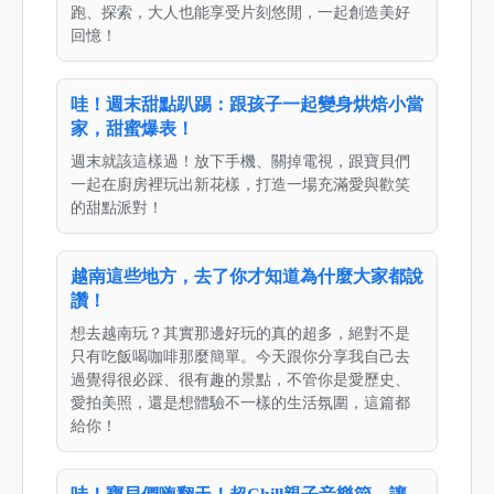
跑、探索，大人也能享受片刻悠閒，一起創造美好
回憶！
哇！週末甜點趴踢：跟孩子一起變身烘焙小當
家，甜蜜爆表！
週末就該這樣過！放下手機、關掉電視，跟寶貝們
一起在廚房裡玩出新花樣，打造一場充滿愛與歡笑
的甜點派對！
越南這些地方，去了你才知道為什麼大家都說
讚！
想去越南玩？其實那邊好玩的真的超多，絕對不是
只有吃飯喝咖啡那麼簡單。今天跟你分享我自己去
過覺得很必踩、很有趣的景點，不管你是愛歷史、
愛拍美照，還是想體驗不一樣的生活氛圍，這篇都
給你！