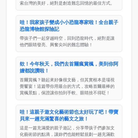
索台灣的美好，絕對是創造難忘回憶的最佳方式。
哇！我家孩子變成小小恐龍專家啦！全台親子
恐龍博物館探險記
帶孩子們一起穿越時空，回到恐龍時代，絕對是讓
他們眼睛發亮、興奮尖叫的難忘體驗！
欸！今年秋天，我們去首爾瘋賞楓，美到你阿
嬤都說讚啦！
首爾賞楓？聽起來好像很文藝，但其實根本是場視
覺饗宴！這篇帶你用最台的方式，攻略首爾最棒的
賞楓景點，保證讓你拍到手軟、眼睛捨不得眨！
哇！這親子遊文化藝術節也太好玩了吧！帶寶
貝來一趟充滿驚喜的藝文之旅！
這是一篇充滿愛的親子遊記，分享帶孩子們參加文
化藝術節的點滴，讓妳們也能輕鬆規劃一趟充滿歡