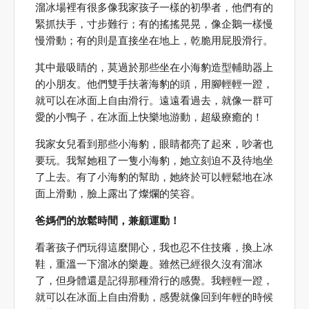
溜冰場裡有很多像我家孩子一樣的初學者，他們有的
緊抓扶手，寸步難行；有的搖搖晃晃，像企鵝一樣慢
慢滑動；有的則是直接坐在地上，乾脆用屁股滑行。
其中最吸睛的，莫過於那些坐在小海豹造型輔助器上
的小朋友。他們雙手扶著海豹的頭，用腳輕輕一蹬，
就可以在冰面上自由滑行。遠遠看過去，就像一群可
愛的小鴨子，在冰面上快樂地游動，超級療癒的！
我家女兒看到那些小海豹，眼睛都亮了起來，吵著也
要玩。我幫她租了一隻小海豹，她立刻迫不及待地坐
了上去。有了小海豹的幫助，她終於可以輕鬆地在冰
面上滑動，臉上露出了燦爛的笑容。
爸媽們的放鬆時間，兼顧運動！
看著孩子們玩得這麼開心，我也忍不住技癢，換上冰
鞋，重溫一下溜冰的樂趣。雖然已經很久沒有溜冰
了，但身體還是記得那種滑行的感覺。我輕輕一蹬，
就可以在冰面上自由滑動，感覺就像回到年輕的時候