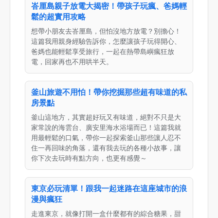
峇厘島親子放電大揭密！帶孩子玩瘋、爸媽輕
鬆的超實用攻略
想帶小朋友去峇厘島，但怕沒地方放電？別擔心！
這篇我用親身經驗告訴你，怎麼讓孩子玩得開心、
爸媽也能輕鬆享受旅行，一起在熱帶島嶼瘋狂放
電，回家再也不用哄半天。
釜山旅遊不用怕！帶你挖掘那些超有味道的私
房景點
釜山這地方，其實超好玩又有味道，絕對不只是大
家常說的海雲台、廣安里海水浴場而已！這篇我就
用最輕鬆的口氣，帶你一起探索釜山那些讓人忍不
住一再回味的角落，還有我去玩的各種小故事，讓
你下次去玩時有點方向，也更有感覺～
東京必玩清單！跟我一起迷路在這座城市的浪
漫與瘋狂
走進東京，就像打開一盒什麼都有的綜合糖果，甜