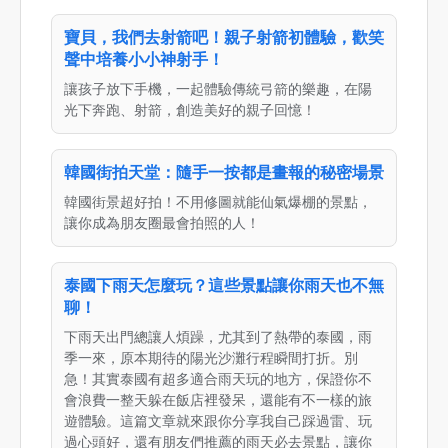
寶貝，我們去射箭吧！親子射箭初體驗，歡笑
聲中培養小小神射手！
讓孩子放下手機，一起體驗傳統弓箭的樂趣，在陽
光下奔跑、射箭，創造美好的親子回憶！
韓國街拍天堂：隨手一按都是畫報的秘密場景
韓國街景超好拍！不用修圖就能仙氣爆棚的景點，
讓你成為朋友圈最會拍照的人！
泰國下雨天怎麼玩？這些景點讓你雨天也不無
聊！
下雨天出門總讓人煩躁，尤其到了熱帶的泰國，雨
季一來，原本期待的陽光沙灘行程瞬間打折。別
急！其實泰國有超多適合雨天玩的地方，保證你不
會浪費一整天躲在飯店裡發呆，還能有不一樣的旅
遊體驗。這篇文章就來跟你分享我自己踩過雷、玩
過心頭好，還有朋友們推薦的雨天必去景點，讓你