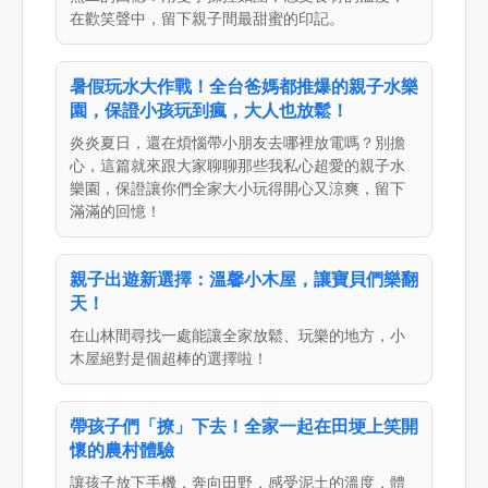
在歡笑聲中，留下親子間最甜蜜的印記。
暑假玩水大作戰！全台爸媽都推爆的親子水樂
園，保證小孩玩到瘋，大人也放鬆！
炎炎夏日，還在煩惱帶小朋友去哪裡放電嗎？別擔
心，這篇就來跟大家聊聊那些我私心超愛的親子水
樂園，保證讓你們全家大小玩得開心又涼爽，留下
滿滿的回憶！
親子出遊新選擇：溫馨小木屋，讓寶貝們樂翻
天！
在山林間尋找一處能讓全家放鬆、玩樂的地方，小
木屋絕對是個超棒的選擇啦！
帶孩子們「撩」下去！全家一起在田埂上笑開
懷的農村體驗
讓孩子放下手機，奔向田野，感受泥土的溫度，體