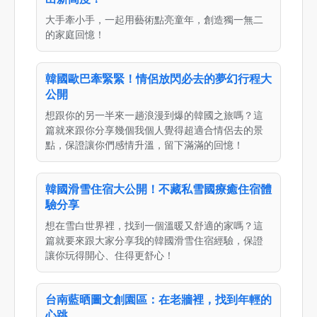
大手牽小手，一起用藝術點亮童年，創造獨一無二
的家庭回憶！
韓國歐巴牽緊緊！情侶放閃必去的夢幻行程大
公開
想跟你的另一半來一趟浪漫到爆的韓國之旅嗎？這
篇就來跟你分享幾個我個人覺得超適合情侶去的景
點，保證讓你們感情升溫，留下滿滿的回憶！
韓國滑雪住宿大公開！不藏私雪國療癒住宿體
驗分享
想在雪白世界裡，找到一個溫暖又舒適的家嗎？這
篇就要來跟大家分享我的韓國滑雪住宿經驗，保證
讓你玩得開心、住得更舒心！
台南藍晒圖文創園區：在老牆裡，找到年輕的
心跳