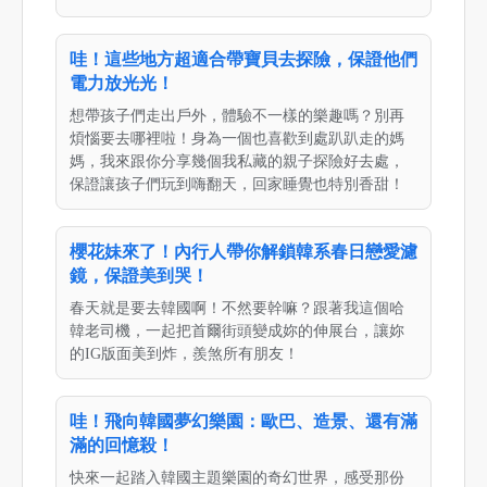
哇！這些地方超適合帶寶貝去探險，保證他們
電力放光光！
想帶孩子們走出戶外，體驗不一樣的樂趣嗎？別再
煩惱要去哪裡啦！身為一個也喜歡到處趴趴走的媽
媽，我來跟你分享幾個我私藏的親子探險好去處，
保證讓孩子們玩到嗨翻天，回家睡覺也特別香甜！
櫻花妹來了！內行人帶你解鎖韓系春日戀愛濾
鏡，保證美到哭！
春天就是要去韓國啊！不然要幹嘛？跟著我這個哈
韓老司機，一起把首爾街頭變成妳的伸展台，讓妳
的IG版面美到炸，羨煞所有朋友！
哇！飛向韓國夢幻樂園：歐巴、造景、還有滿
滿的回憶殺！
快來一起踏入韓國主題樂園的奇幻世界，感受那份