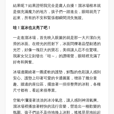
結果呢？結果證明我完全是庸人自擾！溜冰場根本就
是個充滿魔力的地方，孩子們一踏進去，眼睛就亮了
起來，所有的不安和緊張都瞬間消失無蹤。
哇！這冰也太亮了吧！
一走進溜冰場，首先映入眼簾的就是那一大片潔白光
滑的冰面。在燈光的照射下，冰面閃爍著晶瑩剔透的
光芒，好像一塊巨大的寶石，美得讓人忍不住驚嘆。
我家女兒立刻發出「哇～」的讚嘆聲，眼睛裡充滿了
好奇和興奮。
冰場邊圍繞著一圈柔軟的護墊，鮮豔的色彩讓人感到
安心。護墊上印著可愛的卡通圖案，增添了幾分童
趣。牆邊的座位區，擺放著一排排整齊的冰鞋，各種
尺寸都有，看起來很專業。
空氣中瀰漫著淡淡的冰冷氣息，讓人感到神清氣爽。
溜冰場裡播放著輕快的流行音樂，營造出一種歡樂的
氛圍。孩子們迫不及待地換上冰鞋，搖搖晃晃地站起