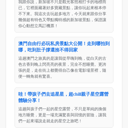
我跟你說，新加坡不只是觀光客照相打卡的地標而
已，它裡面藏著好多寶藏景點，讓你玩起來根本停
不下來。我這次去玩超多地方，今天就來跟你分享
幾個超有特色又帶點獨特感的新加坡景點，保證讓
你心動想立馬訂機票！
澳門自由行必玩私房景點大公開！走到哪拍到
哪，吃到肚子撐還捨不得回家
這趟澳門之旅真的是讓我從早嗨到晚，從白天的古
色古香到晚上閃亮亮的夜景，完全不想睡覺。更誇
張的是，走在街上都覺得自己像在電影場景裡，隨
便一轉角就有驚喜。
哇！帶孩子們去追星星，超chill親子星空露營
體驗分享！
這趟與孩子們一起的星空露營，不只是單純的換個
地方睡覺，更是一場充滿驚喜與回憶的冒險，讓我
們一起來場說走就走的星空之旅吧！