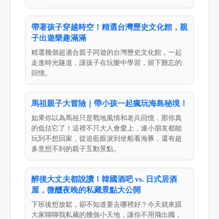
帶著孩子穿越時空！精選台灣歷史文化館，親
子出遊樂趣滿滿
精選幾個超適合親子同遊的台灣歷史文化館，一起
走進時光隧道，讓孩子在玩樂中學習，留下難忘的
回憶。
馬祖親子大冒險｜帶小孩一起瘋玩海島秘境！
如果你以為馬祖只是戰地風情和老兵回憶，那你真
的低估它了！這裡不只大人會愛上，連小朋友都能
玩到不想回家，從追藍眼淚到坐船看海豚，還有超
多意想不到的親子互動景點。
醉後大丈夫都說讚！韓國酒吧 vs. 日式居酒
屋，微醺夜晚的私藏景點大公開
下班後想放鬆，卻不知道要去哪裡好？今天就來跟
大家聊聊我私藏的幾個小天地，讓你不用飛出國，