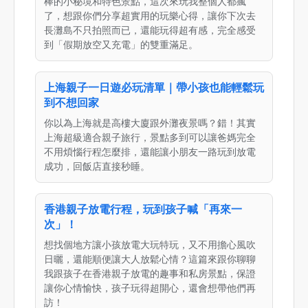
棒的小秘境和特色景點，這次來玩我整個人都瘋
了，想跟你們分享超實用的玩樂心得，讓你下次去
長灘島不只拍照而已，還能玩得超有感，完全感受
到「假期放空又充電」的雙重滿足。
上海親子一日遊必玩清單｜帶小孩也能輕鬆玩
到不想回家
你以為上海就是高樓大廈跟外灘夜景嗎？錯！其實
上海超級適合親子旅行，景點多到可以讓爸媽完全
不用煩惱行程怎麼排，還能讓小朋友一路玩到放電
成功，回飯店直接秒睡。
香港親子放電行程，玩到孩子喊「再來一
次」！
想找個地方讓小孩放電大玩特玩，又不用擔心風吹
日曬，還能順便讓大人放鬆心情？這篇來跟你聊聊
我跟孩子在香港親子放電的趣事和私房景點，保證
讓你心情愉快，孩子玩得超開心，還會想帶他們再
訪！