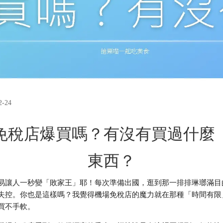
-24
免稅店爆買嗎？有沒有買過什麼
東西？
易讓人一秒變「敗家王」耶！每次準備出國，逛到那一排排琳瑯滿目
失控。你也是這樣嗎？我覺得機場免稅店的魔力就在那種「時間有限
買不手軟。