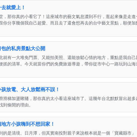
一去就愛上！
堂，那你真的小看它了！這座城市的藝文氣息濃到不行，逛起來像是走進
跟你分享幾個我自己超愛、而且去了還會想再去的台中藝文景點，順便加
荷包的私房景點大公開
北就有一大堆免門票、又能拍美照、還能放鬆心情的地方，重點是我自己
便抓的清單。今天就當你們的免費旅遊導遊，帶你從市中心一路玩到山海
小孩放電、大人放鬆兩不誤！
滑滑梯加盪鞦韆，那你真的太小看這座城市了。這幾年台北默默冒出超多
找到偷閒的理由。
個地方小孩嗨到不想回家！
到的是清境、日月潭，但其實南投對親子來說根本就是一個「寶藏縣市」