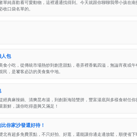
者單純喜歡看可愛動物，這裡通通找得到。今天就跟你聊聊我帶小孩在南
必收口袋名單的。
懶人包
美食小吃，從傳統市場熱炒到創意甜點，巷弄裡香氣四溢，無論宵夜或午
親民，是饕客必訪的美食集中地。
包
從經典麻辣鍋、清爽昆布湯，到創新海陸雙拼，豐富湯底與多樣食材任你
菜新鮮，讓你吃得盡興又滿足！
的比你家沙發還好待！
雙北有超多免費景點，不只好拍、好逛，還能讓你邊走邊放鬆，順便省下