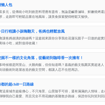
圖懶人包
富多元，從傳統小吃到創意料理應有盡有，無論是鹹香滷味、鮮嫩燒烤還
求，走路即可輕鬆品嘗在地風味，讓美食探索變得輕鬆又愉快。
一日行程讓小孩嗨翻天，爸媽也輕鬆放風
會讓爸媽崩潰的路線嗎？這篇就來跟你分享我在花蓮玩親子一日遊的超實
美味小吃，絕對值得收藏！
挖掘不一樣的文化角落，從藝術到咖啡香一次擁有！
多時候都是阿里山、火雞肉飯，但你知道嗎？嘉義的藝文氛圍其實超迷人
街頭藝術到老屋改造的藝文空間，都讓人忍不住想再訪。
的超chill一日路線
實這座城市超級佛心，不只海景、山景隨手可得，還有滿滿的人情味，走
聊聊我自己最愛、而且完全不用花錢的基隆散步路線，保證你玩到笑到回