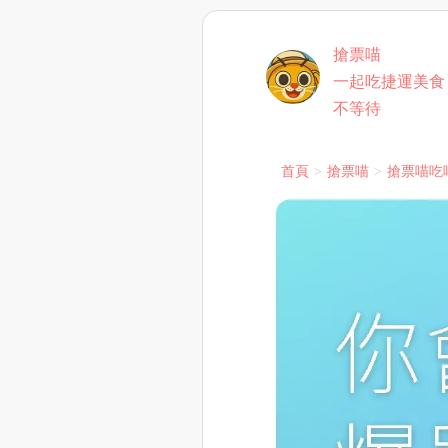
搶票喵
一起吃捷運美食
不等待
首頁
搶票喵
搶票喵吃