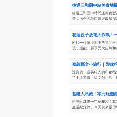
捷運三和國中站美食地
捷運三和國中站周邊美食豐
蕾，適合各種口味與聚餐需
花蓮親子放電大作戰！
想找一條讓小朋友放電又不
玩，還能一起享受大自然和
嘉義藝文小旅行｜帶你
說真的，嘉義給人的印象很
了不少驚喜，從文創小店、
基隆人私藏！零元玩翻港都
誰說玩基隆一定要花錢？其
生活紀錄片。今天就來跟你