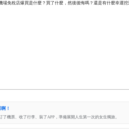
機場免稅店爆買是什麼？買了什麼，然後後悔嗎？還是有什麼幸運挖
樣啊！
訂了機票、收了行李、裝了APP，準備展開人生第一次的女生獨旅。