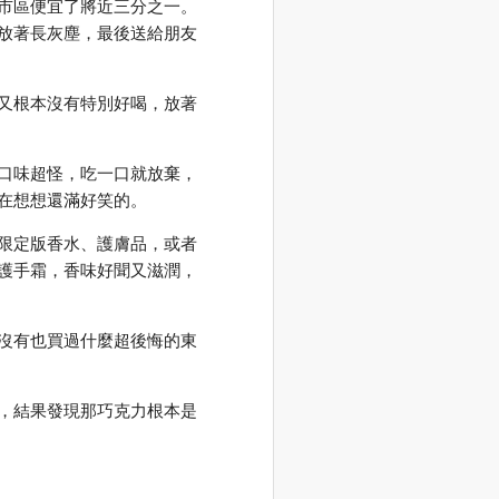
市區便宜了將近三分之一。
放著長灰塵，最後送給朋友
又根本沒有特別好喝，放著
口味超怪，吃一口就放棄，
在想想還滿好笑的。
限定版香水、護膚品，或者
護手霜，香味好聞又滋潤，
沒有也買過什麼超後悔的東
，結果發現那巧克力根本是