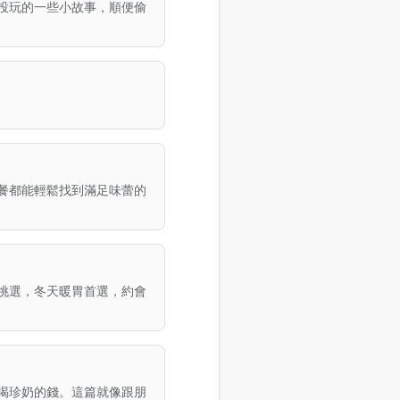
投玩的一些小故事，順便偷
餐都能輕鬆找到滿足味蕾的
挑選，冬天暖胃首選，約會
喝珍奶的錢。這篇就像跟朋