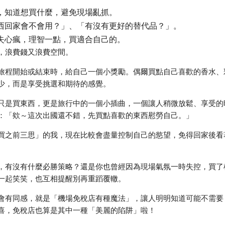
，知道想買什麼，避免現場亂抓。
西回家會不會用？」、「有沒有更好的替代品？」。
失心瘋，理智一點，買適合自己的。
，浪費錢又浪費空間。
旅程開始或結束時，給自己一個小獎勵。偶爾買點自己喜歡的香水、
少，而是享受挑選和期待的感覺。
只是買東西，更是旅行中的一個小插曲，一個讓人稍微放鬆、享受的
：「欸～這次出國還不錯，先買點喜歡的東西慰勞自己。」
買之前三思」的我，現在比較會盡量控制自己的慾望，免得回家後看
，有沒有什麼必勝策略？還是你也曾經因為現場氣氛一時失控，買了
一起笑笑，也互相提醒別再重蹈覆轍。
會有同感，就是「機場免稅店有種魔法」，讓人明明知道可能不需要
喜，免稅店也算是其中一種「美麗的陷阱」啦！